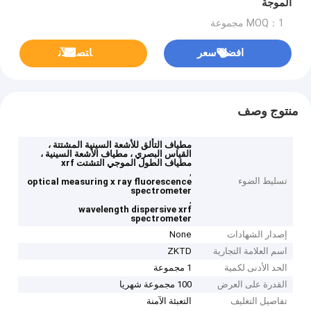
الموجة
MOQ：1 مجموعة
افضل سعر
ﺎﺘﺼﻟ ﺍﻶﻧ
منتوج وصف
مطياف التألق للأشعة السينية المشتتة ،
القياس البصري ، مطياف الأشعة السينية ،
مطياف الطول الموجي التشتت xrf
,
تسليط الضوء
optical measuring x ray fluorescence
spectrometer
,
wavelength dispersive xrf
spectrometer
إصدار الشهادات
None
اسم العلامة التجارية
ZKTD
الحد الأدنى لكمية
1 مجموعة
القدرة على العرض
100 مجموعة شهريا
تفاصيل التغليف
التعبئة الآمنة