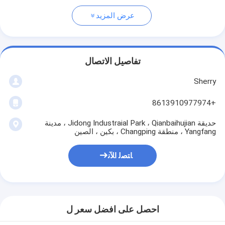
عرض المزيد
تفاصيل الاتصال
Sherry
+8613910977974
حديقة Jidong Industraial Park ، Qianbaihujian ، مدينة
Yangfang ، منطقة Changping ، بكين ، الصين
ﺎﺘﺼﻟ ﺍﻶﻧ
احصل على افضل سعر ل