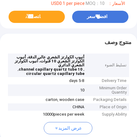
الأسعار：USD0.1 per piece
MOQ：10
افضل سعر
ﺎﺘﺼﻟ ﺍﻶﻧ
منتوج وصف
أنبوب الكوارتز الشعري عالي الدقة، أنبوب
الكوارتز الشعري 10 قنوات، أنبوب الكوارتز
تسليط الضوء
الشعري الدائري
,
,
10 channel capillary quartz tube
circular quartz capillary tube
5-8 days
Delivery Time
Minimum Order
10
Quantity
carton, wooden case
Packaging Details
CHINA
Place of Origin
10000pieces per week
Supply Ability
عرض المزيد