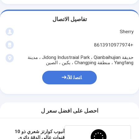
تفاصيل الاتصال
Sherry
+8613910977974
حديقة Jidong Industraial Park ، Qianbaihujian ، مدينة
Yangfang ، منطقة Changping ، بكين ، الصين
ﺎﺘﺼﻟ ﺍﻶﻧ
احصل على افضل سعر ل
أنبوب كوارتز شعري ذو 10
قنوات عالي الدقة دائري