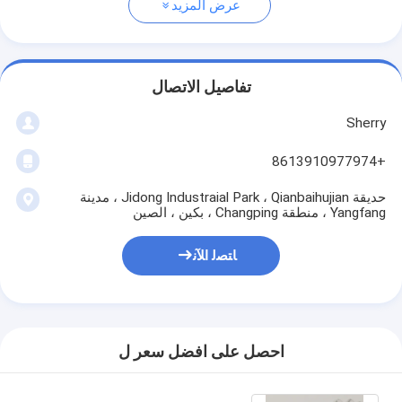
عرض المزيد
تفاصيل الاتصال
Sherry
+8613910977974
حديقة Jidong Industraial Park ، Qianbaihujian ، مدينة
Yangfang ، منطقة Changping ، بكين ، الصين
ﺎﺘﺼﻟ ﺍﻶﻧ
احصل على افضل سعر ل