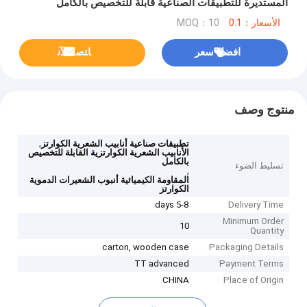
المستديرة للتطبيقات الصناعية قابلة للتخصيص بالكامل
الأسعار：0.1
MOQ：10
افضل سعر
ﺎﺘﺼﻟ ﺍﻶﻧ
منتوج وصف
,
تطبيقات صناعية أنابيب الشعرية الكوارتز
الأنابيب الشعرية الكوارتزية القابلة للتخصيص
بالكامل
تسليط الضوء
,
المقاومة الكيميائية أنبوب الشعيرات الدموية
الكوارتز
5-8 days
Delivery Time
Minimum Order
10
Quantity
carton, wooden case
Packaging Details
TT advanced
Payment Terms
CHINA
Place of Origin