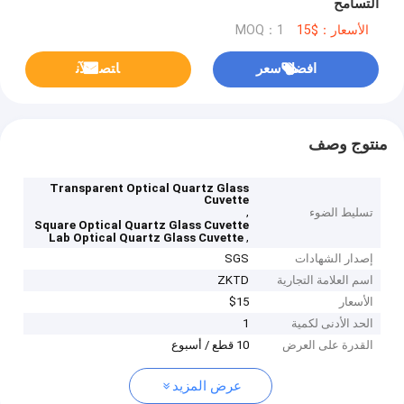
التسامح
الأسعار：$15
MOQ：1
افضل سعر
ﺎﺘﺼﻟ ﺍﻶﻧ
منتوج وصف
Transparent Optical Quartz Glass
Cuvette
,
تسليط الضوء
Square Optical Quartz Glass Cuvette
,
Lab Optical Quartz Glass Cuvette
إصدار الشهادات
SGS
اسم العلامة التجارية
ZKTD
الأسعار
$15
الحد الأدنى لكمية
1
القدرة على العرض
10 قطع / أسبوع
عرض المزيد