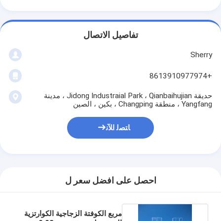
تفاصيل الاتصال
Sherry
+8613910977974
حديقة Jidong Industraial Park ، Qianbaihujian ، مدينة
Yangfang ، منطقة Changping ، بكين ، الصين
ﺎﺘﺼﻟ ﺍﻶﻧ
احصل على افضل سعر ل
مربع الكوفتة الزجاجية الكوارتزية