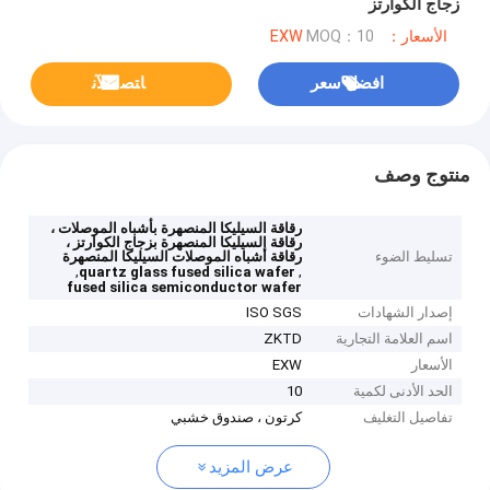
زجاج الكوارتز
الأسعار：EXW
MOQ：10
افضل سعر
ﺎﺘﺼﻟ ﺍﻶﻧ
منتوج وصف
رقاقة السيليكا المنصهرة بأشباه الموصلات ،
رقاقة السيليكا المنصهرة بزجاج الكوارتز ،
تسليط الضوء
رقاقة أشباه الموصلات السيليكا المنصهرة
,
,
quartz glass fused silica wafer
fused silica semiconductor wafer
إصدار الشهادات
ISO SGS
اسم العلامة التجارية
ZKTD
الأسعار
EXW
الحد الأدنى لكمية
10
تفاصيل التغليف
كرتون ، صندوق خشبي
عرض المزيد