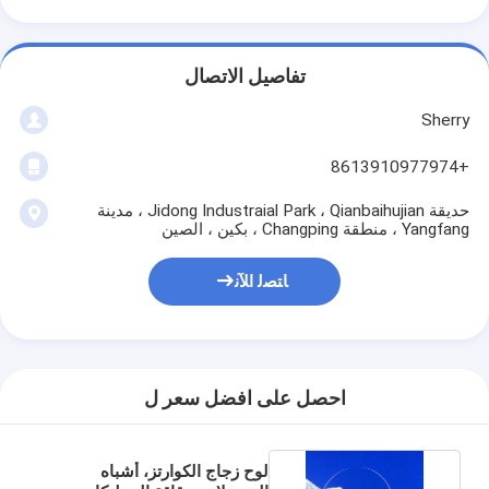
تفاصيل الاتصال
Sherry
+8613910977974
حديقة Jidong Industraial Park ، Qianbaihujian ، مدينة
Yangfang ، منطقة Changping ، بكين ، الصين
ﺎﺘﺼﻟ ﺍﻶﻧ
احصل على افضل سعر ل
لوح زجاج الكوارتز، أشباه