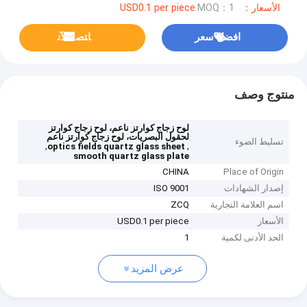
الأسعار：USD0.1 per piece
MOQ：1
افضل سعر
ﺎﺘﺼﻟ ﺍﻶﻧ
منتوج وصف
لوح زجاج كوارتز ناعم، لوح زجاج كوارتز
لحقول البصريات، لوح زجاج كوارتز ناعم
تسليط الضوء
,
,
optics fields quartz glass sheet
smooth quartz glass plate
CHINA
Place of Origin
إصدار الشهادات
ISO 9001
اسم العلامة التجارية
ZCQ
الأسعار
USD0.1 per piece
الحد الأدنى لكمية
1
عرض المزيد