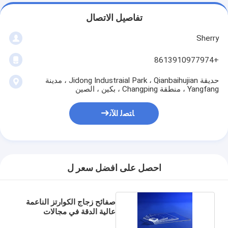
تفاصيل الاتصال
Sherry
+8613910977974
حديقة Jidong Industraial Park ، Qianbaihujian ، مدينة
Yangfang ، منطقة Changping ، بكين ، الصين
ﺎﺘﺼﻟ ﺍﻶﻧ
احصل على افضل سعر ل
صفائح زجاج الكوارتز الناعمة
عالية الدقة في مجالات
البصريات