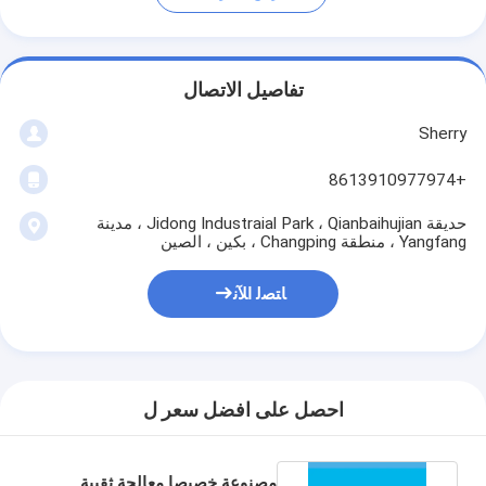
تفاصيل الاتصال
Sherry
+8613910977974
حديقة Jidong Industraial Park ، Qianbaihujian ، مدينة
Yangfang ، منطقة Changping ، بكين ، الصين
ﺎﺘﺼﻟ ﺍﻶﻧ
احصل على افضل سعر ل
مصنوعة خصيصا معالجة ثقبية